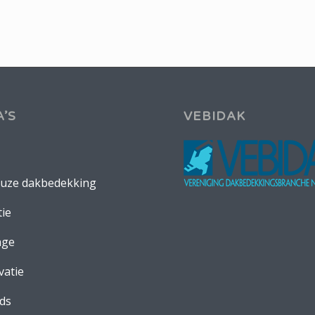
’S
VEBIDAK
uze dakbedekking
tie
age
atie
ds