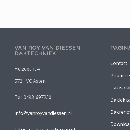
VAN ROY VAN DIESSEN
PAGINA
DAKTECHNIEK
Contact
Heizeecht 4
Bitumine
5721 VC Asten
Dakisola
Tel: 0493-697220
Daklekk
Dakrenov
info@vanroyvandiessen.nl
Downloa
https://vanroyvandiessen.nl